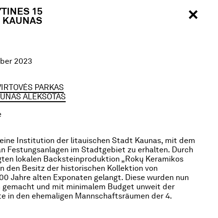
YTINES 15
KAUNAS
mber 2023
VIRTOVĖS PARKAS
AUNAS ALEKSOTAS
ė
 eine Institution der litauischen Stadt Kaunas, mit dem
an Festungsanlagen im Stadtgebiet zu erhalten. Durch
egten lokalen Backsteinproduktion „Rokų Keramikos
in den Besitz der historischen Kollektion von
500 Jahre alten Exponaten gelangt. Diese wurden nun
ch gemacht und mit minimalem Budget unweit der
te in den ehemaligen Mannschaftsräumen der 4.