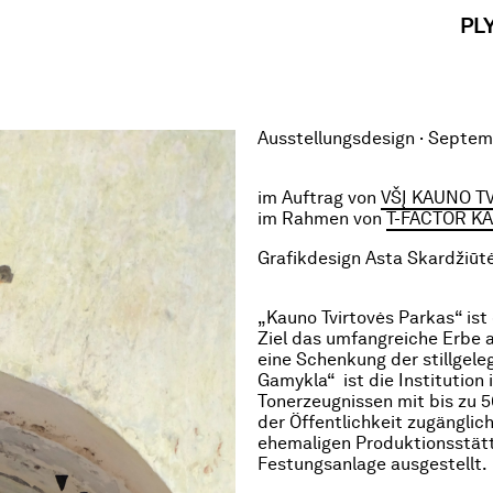
PL
Ausstellungsdesign · Septe
im Auftrag von
VŠĮ KAUNO T
im Rahmen von
T-FACTOR K
Grafikdesign Asta Skardžiūt
„Kauno Tvirtovės Parkas“ ist
Ziel das umfangreiche Erbe 
eine Schenkung der stillgel
Gamykla“ ist die Institution 
Tonerzeugnissen mit bis zu 
der Öffentlichkeit zugängli
ehemaligen Produktionsstät
Festungsanlage ausgestellt.