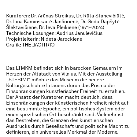
Kuratoren: Dr. Arūnas Streikus, Dr. Rūta Stanevičiūtė,
Dr. Lina Kaminskaitė-Jančorienė, Dr. Goda Dapšytė-
Šlektavičienė, Dr. Ieva Pleikienė (1971–2024)
Technische Lösungen: Audrius Janulevičius
Projektleiterin: Nideta Jarockienė
Grafik:
THE ⅃AƆITIЯƆ
Das LTMKM befindet sich in barocken Gemäuern im
Herzen der Altstadt von Vilnius. Mit der Ausstellung
„STEBIMI“ möchte das Museum die neuere
Kulturgeschichte Litauens durch das Prisma der
Einschränkungen künstlerischer Freiheit zu erzählen.
Der Ansatz der Kuratoren macht deutlich, dass
Einschränkungen der künstlerischen Freiheit nicht auf
eine bestimmte Epoche, ein politisches System oder
einen spezifischen Ort beschränkt sind. Vielmehr ist
das Bestreben, die Grenzen des künstlerischen
Ausdrucks durch Gesellschaft und politische Macht zu
definieren, ein universelles Merkmal der Moderne.