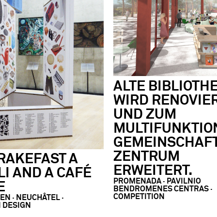
ALTE BIBLIOTH
WIRD RENOVIE
UND ZUM
MULTIFUNKTIO
GEMEINSCHAF
ZENTRUM
RAKEFAST A
ERWEITERT.
LI AND A CAFÉ
PROMENADA · PAVILNIO
E
BENDROMENES CENTRAS ·
COMPETITION
EN · NEUCHÂTEL ·
N DESIGN