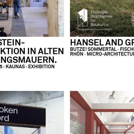
TEIN-
HANSEL AND G
BUTZE! SOMMERTAL · FISC
KTION IN ALTEN
RHÖN · MICRO-ARCHITECTU
UNGSMAUERN.
5 · KAUNAS · EXHIBITION