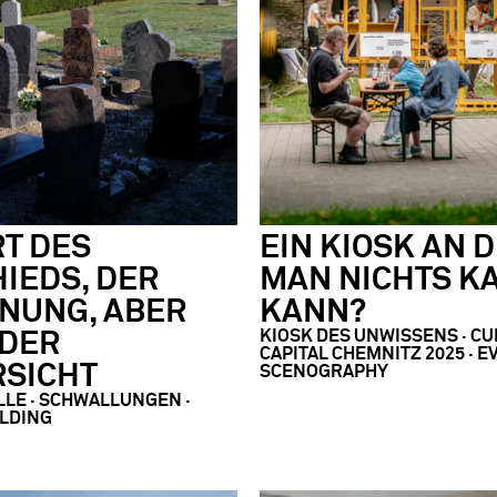
RT DES
EIN KIOSK AN 
IEDS, DER
MAN NICHTS K
NUNG, ABER
KANN?
KIOSK DES UNWISSENS ∙ C
 DER
CAPITAL CHEMNITZ 2025 · E
RSICHT
SCENOGRAPHY
LE · SCHWALLUNGEN ·
ILDING