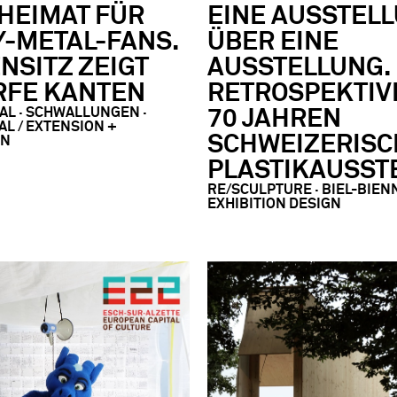
HEIMAT FÜR
EINE AUSSTEL
-METAL-FANS.
ÜBER EINE
NSITZ ZEIGT
AUSSTELLUNG.
RFE KANTEN
RETROSPEKTIV
AL · SCHWALLUNGEN ·
70 JAHREN
L / EXTENSION +
SCHWEIZERISC
ON
PLASTIKAUSST
RE/SCULPTURE · BIEL-BIENN
EXHIBITION DESIGN