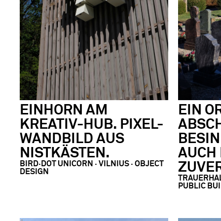
EINHORN AM
EIN O
KREATIV-HUB. PIXEL-
ABSCH
WANDBILD AUS
BESIN
NISTKÄSTEN.
AUCH
BIRD∙DOT UNICORN ∙ VILNIUS · OBJECT
ZUVE
DESIGN
TRAUERHAL
PUBLIC BU